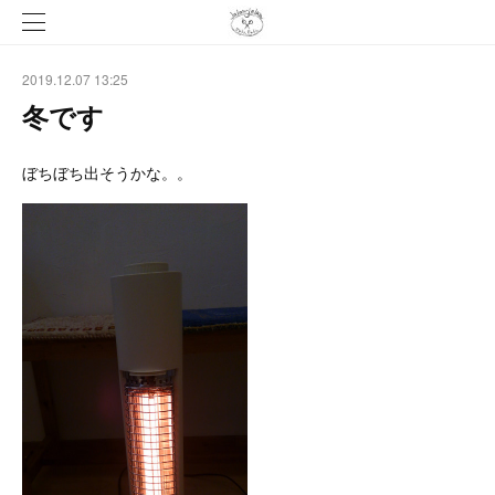
2019.12.07 13:25
冬です
ぼちぼち出そうかな。。