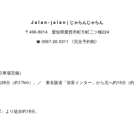
J a l a n - j a l a n｜じゃらんじゃらん
〒496-8014 愛知県愛西市町方町二ツ橋224
☎︎ 0567-26-5311 《完全予約制》
駐車場完備］
8分（約17km）。／ 東名阪道「弥富インター」から北へ約15分（約
」より徒歩約18分。