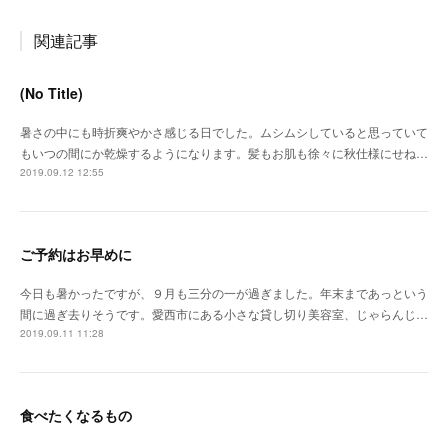
関連記事
(No Title)
暑さの中にも時折爽やかさ感じる日でした。ムシムシしていると思っていて
もいつの間にか乾燥するようになります。髪もお肌も徐々に秋仕様にせね…
2019.09.12 12:55
ご予約はお早めに
今日も暑かったですが、９月も三分の一が過ぎました。年末まであっという
間に過ぎ去りそうです。愛西市にある小さな貸し切り美容室、じゃらんじ…
2019.09.11 11:28
食べたくなるもの