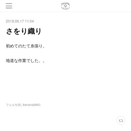
2019.06.17 11:04
さをり織り
初めてのたて糸張り。
地道な作業でした。。
フェルモ
(
5
)
banana
(
890
)