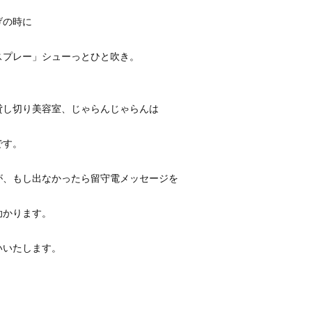
げの時に
スプレー」シューっとひと吹き。
貸し切り美容室、じゃらんじゃらんは
です。
が、もし出なかったら留守電メッセージを
助かります。
いいたします。