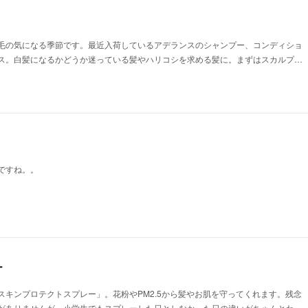
毛の気になる季節です。最近入荷しているアデランスのシャンプー、コンディショ
ス。白髪になるかどうか迷っている髪やハリコシを求める髪に。まずはスカルプ…
ですね。。
ー
スキンプロテクトスプレー」。花粉やPM2.5から髪やお肌を守ってくれます。残念
がありませんが、小学生でもスプレーした日としなかった日の違いがちゃんとわ…