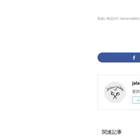
取扱い商品
(
37
)
banana
(
890
)
jal
愛西
関連記事