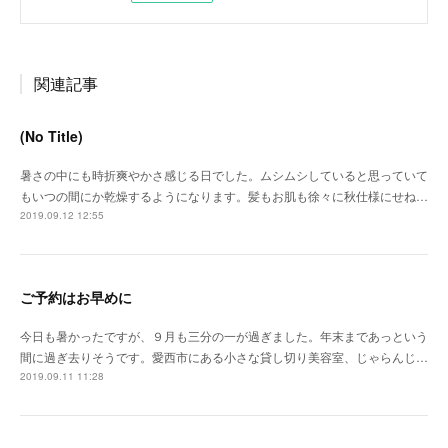
関連記事
(No Title)
暑さの中にも時折爽やかさ感じる日でした。ムシムシしていると思っていて
もいつの間にか乾燥するようになります。髪もお肌も徐々に秋仕様にせね…
2019.09.12 12:55
ご予約はお早めに
今日も暑かったですが、９月も三分の一が過ぎました。年末まであっという
間に過ぎ去りそうです。愛西市にある小さな貸し切り美容室、じゃらんじ…
2019.09.11 11:28