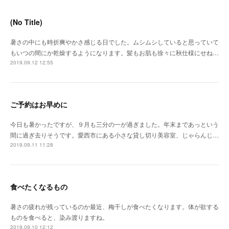
(No Title)
暑さの中にも時折爽やかさ感じる日でした。ムシムシしていると思っていて
もいつの間にか乾燥するようになります。髪もお肌も徐々に秋仕様にせね…
2019.09.12 12:55
ご予約はお早めに
今日も暑かったですが、９月も三分の一が過ぎました。年末まであっという
間に過ぎ去りそうです。愛西市にある小さな貸し切り美容室、じゃらんじ…
2019.09.11 11:28
食べたくなるもの
暑さの疲れが残っているのか最近、梅干しが食べたくなります。体が欲する
ものを食べると、染み渡りますね。
2019.09.10 12:12