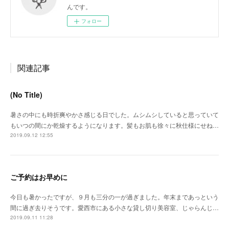
んです。
フォロー
関連記事
(No Title)
暑さの中にも時折爽やかさ感じる日でした。ムシムシしていると思っていて
もいつの間にか乾燥するようになります。髪もお肌も徐々に秋仕様にせね…
2019.09.12 12:55
ご予約はお早めに
今日も暑かったですが、９月も三分の一が過ぎました。年末まであっという
間に過ぎ去りそうです。愛西市にある小さな貸し切り美容室、じゃらんじ…
2019.09.11 11:28