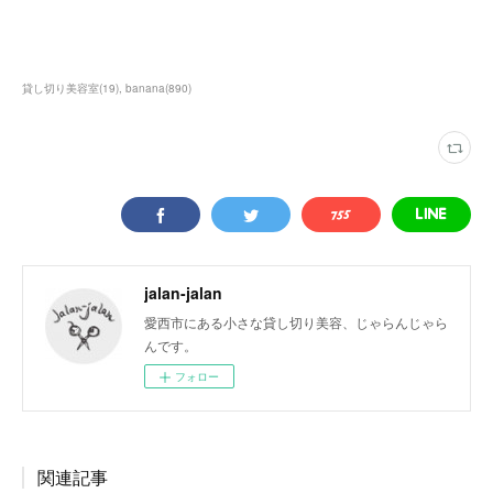
貸し切り美容室
(
19
)
banana
(
890
)
jalan-jalan
愛西市にある小さな貸し切り美容、じゃらんじゃら
んです。
フォロー
関連記事