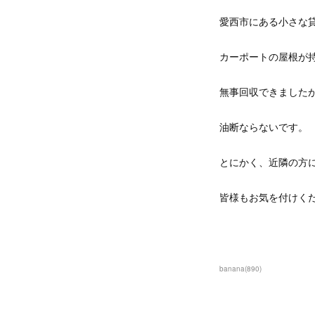
愛西市にある小さな
カーポートの屋根が
無事回収できましたが
油断ならないです。
とにかく、近隣の方
皆様もお気を付けく
banana
(
890
)