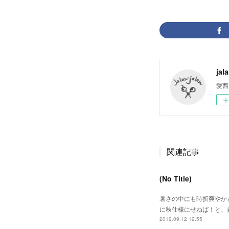
jal
愛西
関連記事
(No Title)
暑さの中にも時折爽やか
に秋仕様にせねば！と、
2019.09.12 12:55