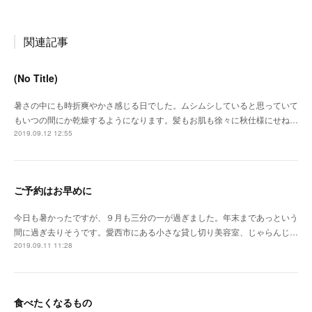
関連記事
(No Title)
暑さの中にも時折爽やかさ感じる日でした。ムシムシしていると思っていて
もいつの間にか乾燥するようになります。髪もお肌も徐々に秋仕様にせね…
2019.09.12 12:55
ご予約はお早めに
今日も暑かったですが、９月も三分の一が過ぎました。年末まであっという
間に過ぎ去りそうです。愛西市にある小さな貸し切り美容室、じゃらんじ…
2019.09.11 11:28
食べたくなるもの