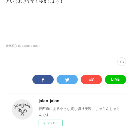
というわけで早く寝ましょう！
定休日
(
74
)
banana
(
890
)
jalan-jalan
愛西市にある小さな貸し切り美容、じゃらんじゃら
んです。
フォロー