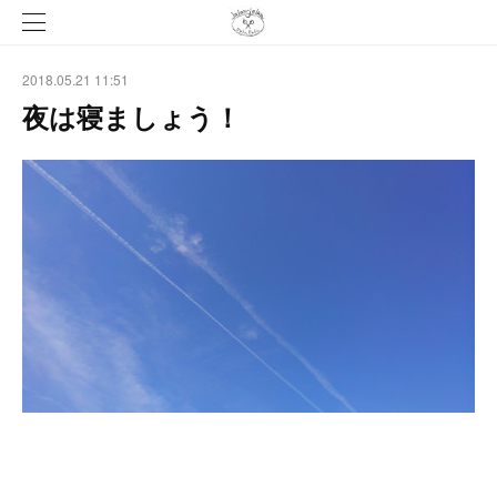
2018.05.21 11:51
夜は寝ましょう！