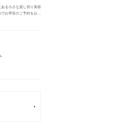
にある小さな貸し切り美容
のでお早目のご予約をお…
ね。