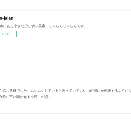
an-jalan
市にある小さな貸し切り美容、じゃらんじゃらんです。
フォロー
さ感じる日でした。ムシムシしていると思っていてもいつの間にか乾燥するように
自分に言い聞かせる今日この頃。。