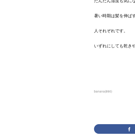
だんだん湿度も気に
暑い時期は髪を伸ば
人それぞれです。
いずれにしても乾き
banana
(
890
)