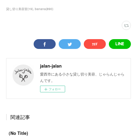
貸し切り美容室
(
19
)
banana
(
890
)
jalan-jalan
愛西市にある小さな貸し切り美容、じゃらんじゃら
んです。
フォロー
関連記事
（No Title)