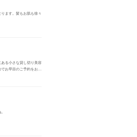
なります。髪もお肌も徐々
にある小さな貸し切り美容
のでお早目のご予約をお…
ね。