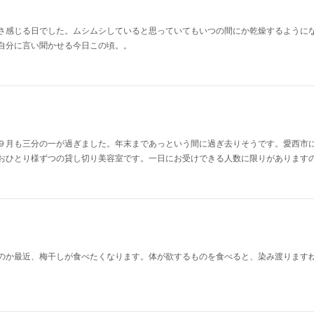
さ感じる日でした。ムシムシしていると思っていてもいつの間にか乾燥するように
自分に言い聞かせる今日この頃。。
９月も三分の一が過ぎました。年末まであっという間に過ぎ去りそうです。愛西市
おひとり様ずつの貸し切り美容室です。一日にお受けできる人数に限りがあります
のか最近、梅干しが食べたくなります。体が欲するものを食べると、染み渡ります