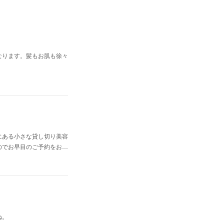
なります。髪もお肌も徐々
にある小さな貸し切り美容
のでお早目のご予約をお…
ね。