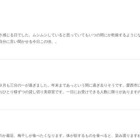
さ感じる日でした。ムシムシしていると思っていてもいつの間にか乾燥するように
自分に言い聞かせる今日この頃。。
９月も三分の一が過ぎました。年末まであっという間に過ぎ去りそうです。愛西市
おひとり様ずつの貸し切り美容室です。一日にお受けできる人数に限りがあります
のか最近、梅干しが食べたくなります。体が欲するものを食べると、染み渡ります