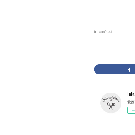
banana
(
890
)
jal
愛西