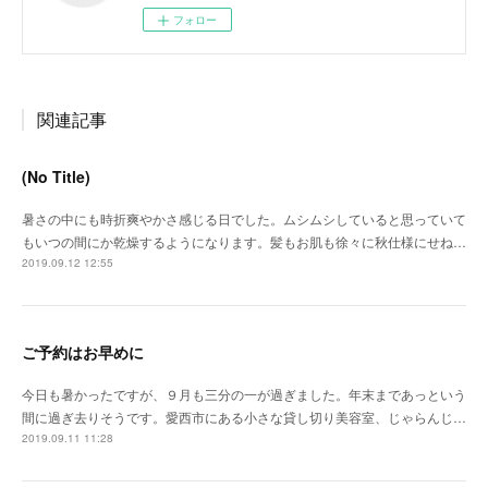
フォロー
関連記事
(No Title)
暑さの中にも時折爽やかさ感じる日でした。ムシムシしていると思っていて
もいつの間にか乾燥するようになります。髪もお肌も徐々に秋仕様にせね…
2019.09.12 12:55
ご予約はお早めに
今日も暑かったですが、９月も三分の一が過ぎました。年末まであっという
間に過ぎ去りそうです。愛西市にある小さな貸し切り美容室、じゃらんじ…
2019.09.11 11:28