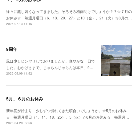
徐々に蒸し暑くなってきました。そろそろ梅雨明けでしょうか？？☆７月の
お休み☆ 毎週月曜日（6、13、20、27）と10（金）、21（火）☆8月の…
2026.07.13 11:45
9周年
風は少しヒンヤリしておりましたが、爽やかな一日で
した。おかげさまで、じゃらんじゃらんは本日、9…
2026.05.09 11:52
5月、６月のお休み
新年度が始まり、少しずつ慣れてきた頃合いでしょうか。☆5月のお休み
☆ 毎週月曜日（4、11、18、25）、5（火）☆6月のお休み☆ 毎週月…
2026.04.20 09:56