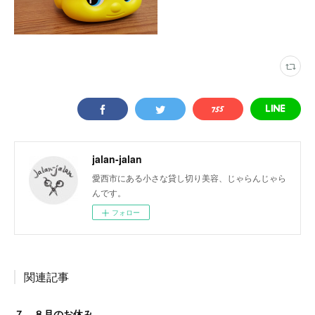
jalan-jalan
愛西市にある小さな貸し切り美容、じゃらんじゃら
んです。
フォロー
関連記事
７、８月のお休み