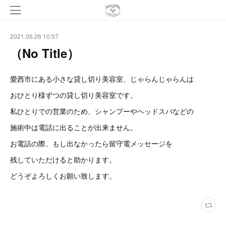
2021.06.26 10:57
（No Title）
愛西市にある小さな貸し切り美容室、じゃらんじゃらんは
おひとり様ずつの貸し切り美容室です。
私ひとりでの営業のため、シャンプーやヘッドスパなどの
施術中は電話に出ることが出来ません。
お電話の際、もし出なかったら留守電メッセージを
残していただけると助かります。
どうぞよろしくお願い致します。