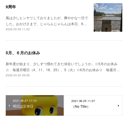
9周年
風は少しヒンヤリしておりましたが、爽やかな一日で
した。おかげさまで、じゃらんじゃらんは本日、9…
2026.05.09 11:52
5月、６月のお休み
新年度が始まり、少しずつ慣れてきた頃合いでしょうか。☆5月のお休み
☆ 毎週月曜日（4、11、18、25）、5（火）☆6月のお休み☆ 毎週月…
2026.04.20 09:56
2021.06.27 11:10
2021.06.25 11:07
明日は定休日
（No Title）