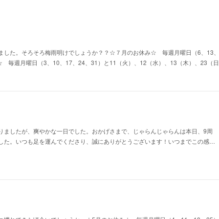
した。そろそろ梅雨明けでしょうか？？☆７月のお休み☆ 毎週月曜日（6、13、2
☆ 毎週月曜日（3、10、17、24、31）と11（火）、12（水）、13（木）、23
りましたが、爽やかな一日でした。おかげさまで、じゃらんじゃらんは本日、9周
した。いつも足を運んでくださり、誠にありがとうございます！いつまでこの感…