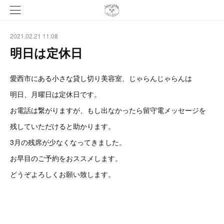
2021.02.21 11:08
明日は定休日
愛西市にある小さな貸し切り美容室、じゃらんじゃらんは
明日、月曜日は定休日です。
お電話は繋がりますが、もし出なかったら留守電メッセージを
残していただけると助かります。
3月の残席が少なくなってきました。
お早目のご予約をおススメします。
どうぞよろしくお願い致します。