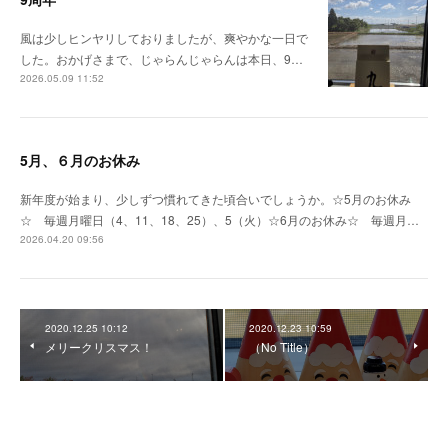
風は少しヒンヤリしておりましたが、爽やかな一日で
した。おかげさまで、じゃらんじゃらんは本日、9…
2026.05.09 11:52
5月、６月のお休み
新年度が始まり、少しずつ慣れてきた頃合いでしょうか。☆5月のお休み
☆ 毎週月曜日（4、11、18、25）、5（火）☆6月のお休み☆ 毎週月…
2026.04.20 09:56
2020.12.25 10:12
2020.12.23 10:59
メリークリスマス！
（No Title）