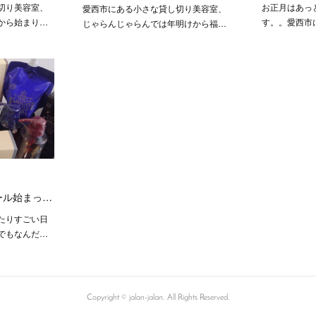
切り美容室、
お正月はあっ
愛西市にある小さな貸し切り美容室、
から始まり…
す。。愛西市
じゃらんじゃらんでは年明けから福…
ール始まっ…
たりすごい日
でもなんだ…
Copyright © jalan-jalan. All Rights Reserved.