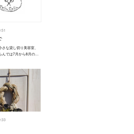
0:51
で
小さな貸し切り美容室、
らんでは7月から8月の…
9:33