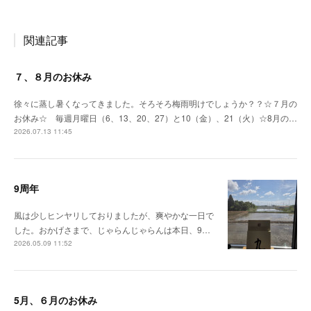
関連記事
７、８月のお休み
徐々に蒸し暑くなってきました。そろそろ梅雨明けでしょうか？？☆７月の
お休み☆ 毎週月曜日（6、13、20、27）と10（金）、21（火）☆8月の…
2026.07.13 11:45
9周年
風は少しヒンヤリしておりましたが、爽やかな一日で
した。おかげさまで、じゃらんじゃらんは本日、9…
2026.05.09 11:52
5月、６月のお休み