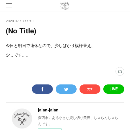
2020.07.13 11:10
(No Title)
今日と明日で連休なので、少しばかり模様替え。
少しです。。
jalan-jalan
愛西市にある小さな貸し切り美容、じゃらんじゃら
んです。