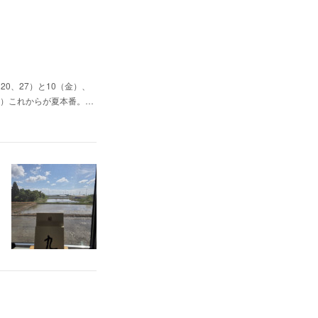
0、27）と10（金）、
（日）これからが夏本番。…