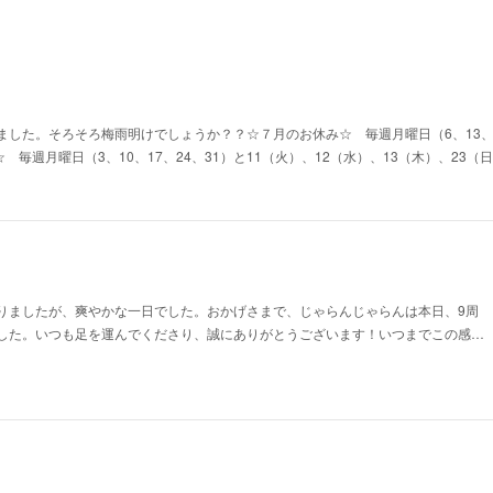
した。そろそろ梅雨明けでしょうか？？☆７月のお休み☆ 毎週月曜日（6、13、2
☆ 毎週月曜日（3、10、17、24、31）と11（火）、12（水）、13（木）、23
りましたが、爽やかな一日でした。おかげさまで、じゃらんじゃらんは本日、9周
した。いつも足を運んでくださり、誠にありがとうございます！いつまでこの感…