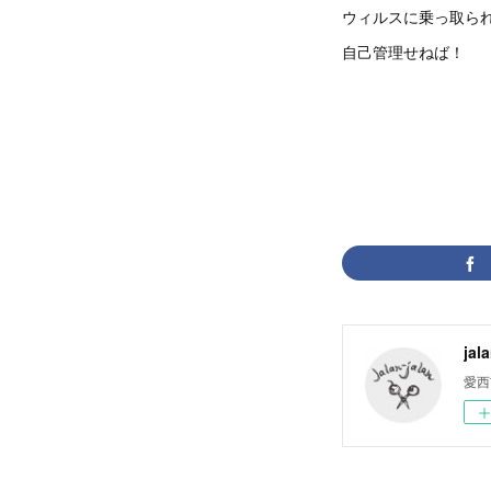
ウィルスに乗っ取ら
自己管理せねば！
jal
愛西