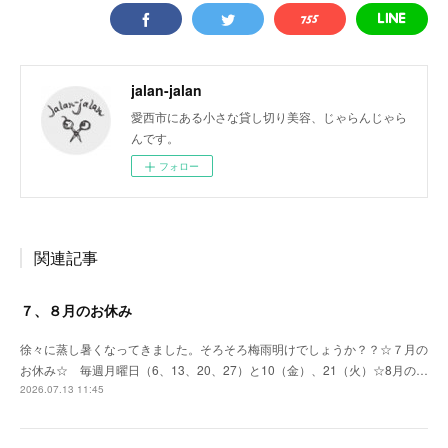
jalan-jalan
愛西市にある小さな貸し切り美容、じゃらんじゃら
んです。
フォロー
関連記事
７、８月のお休み
徐々に蒸し暑くなってきました。そろそろ梅雨明けでしょうか？？☆７月の
お休み☆ 毎週月曜日（6、13、20、27）と10（金）、21（火）☆8月の…
2026.07.13 11:45