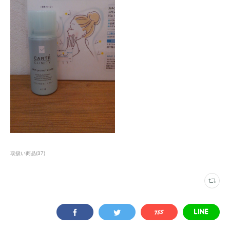
取扱い商品
(
37
)