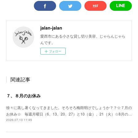
jalan-jalan
愛西市にある小さな貸し切り美容、じゃらんじゃら
んです。
フォロー
関連記事
７、８月のお休み
徐々に蒸し暑くなってきました。そろそろ梅雨明けでしょうか？？☆７月の
お休み☆ 毎週月曜日（6、13、20、27）と10（金）、21（火）☆8月の…
2026.07.13 11:45