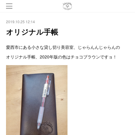
2019.10.25 12:14
オリジナル手帳
愛西市にある小さな貸し切り美容室、じゃらんんじゃらんの
オリジナル手帳、2020年版の色はチョコブラウンですョ！