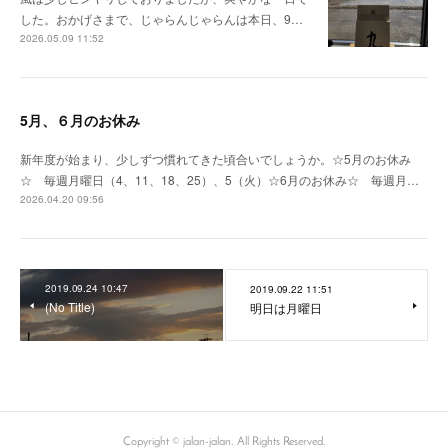
した。おかげさまで、じゃらんじゃらんは本日、9…
2026.05.09 11:52
5月、６月のお休み
新年度が始まり、少しずつ慣れてきた頃合いでしょうか。☆5月のお休み
☆ 毎週月曜日（4、11、18、25）、5（火）☆6月のお休み☆ 毎週月…
2026.04.20 09:56
2019.09.24 10:47
2019.09.22 11:51
(No Title)
明日は月曜日
Copyright © jalan-jalan. All Rights Reserved.