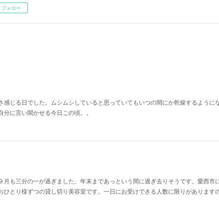
フォロー
さ感じる日でした。ムシムシしていると思っていてもいつの間にか乾燥するように
自分に言い聞かせる今日この頃。。
９月も三分の一が過ぎました。年末まであっという間に過ぎ去りそうです。愛西市
おひとり様ずつの貸し切り美容室です。一日にお受けできる人数に限りがあります