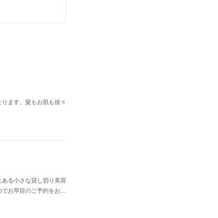
なります。髪もお肌も徐々
にある小さな貸し切り美容
のでお早目のご予約をお…