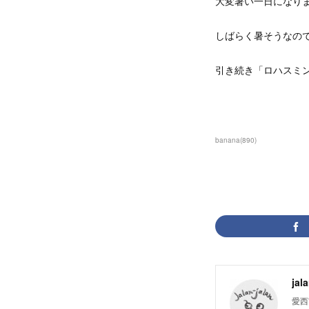
大変暑い一日になり
しばらく暑そうなの
引き続き「ロハスミ
banana
(
890
)
jal
愛西