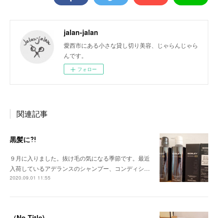
jalan-jalan
愛西市にある小さな貸し切り美容、じゃらんじゃら
んです。
フォロー
関連記事
黒髪に⁈
９月に入りました。抜け毛の気になる季節です。最近
入荷しているアデランスのシャンプー、コンディシ…
2020.09.01 11:55
（No Title)