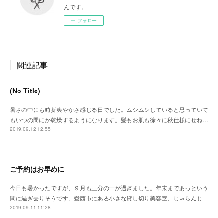
んです。
フォロー
関連記事
(No Title)
暑さの中にも時折爽やかさ感じる日でした。ムシムシしていると思っていて
もいつの間にか乾燥するようになります。髪もお肌も徐々に秋仕様にせね…
2019.09.12 12:55
ご予約はお早めに
今日も暑かったですが、９月も三分の一が過ぎました。年末まであっという
間に過ぎ去りそうです。愛西市にある小さな貸し切り美容室、じゃらんじ…
2019.09.11 11:28