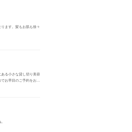
なります。髪もお肌も徐々
にある小さな貸し切り美容
のでお早目のご予約をお…
ね。