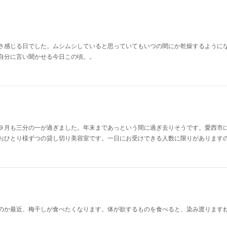
さ感じる日でした。ムシムシしていると思っていてもいつの間にか乾燥するように
自分に言い聞かせる今日この頃。。
９月も三分の一が過ぎました。年末まであっという間に過ぎ去りそうです。愛西市
おひとり様ずつの貸し切り美容室です。一日にお受けできる人数に限りがあります
のか最近、梅干しが食べたくなります。体が欲するものを食べると、染み渡ります