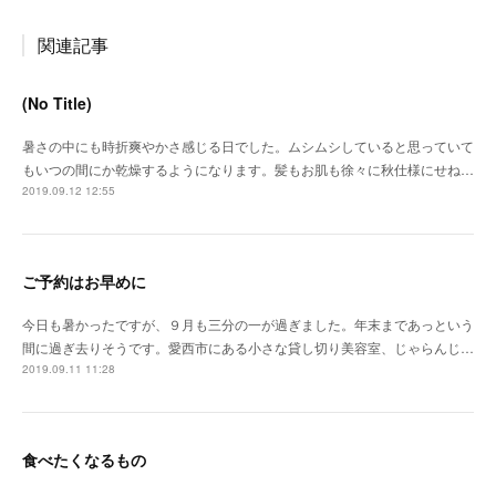
関連記事
(No Title)
暑さの中にも時折爽やかさ感じる日でした。ムシムシしていると思っていて
もいつの間にか乾燥するようになります。髪もお肌も徐々に秋仕様にせね…
2019.09.12 12:55
ご予約はお早めに
今日も暑かったですが、９月も三分の一が過ぎました。年末まであっという
間に過ぎ去りそうです。愛西市にある小さな貸し切り美容室、じゃらんじ…
2019.09.11 11:28
食べたくなるもの