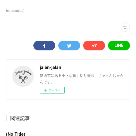
banana
(
890
)
jalan-jalan
愛西市にある小さな貸し切り美容、じゃらんじゃら
んです。
フォロー
関連記事
(No Title)