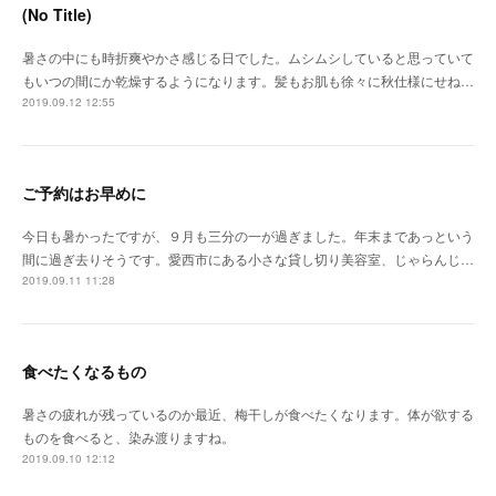
(No Title)
暑さの中にも時折爽やかさ感じる日でした。ムシムシしていると思っていて
もいつの間にか乾燥するようになります。髪もお肌も徐々に秋仕様にせね…
2019.09.12 12:55
ご予約はお早めに
今日も暑かったですが、９月も三分の一が過ぎました。年末まであっという
間に過ぎ去りそうです。愛西市にある小さな貸し切り美容室、じゃらんじ…
2019.09.11 11:28
食べたくなるもの
暑さの疲れが残っているのか最近、梅干しが食べたくなります。体が欲する
ものを食べると、染み渡りますね。
2019.09.10 12:12