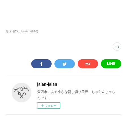
定休日
(
74
)
banana
(
890
)
jalan-jalan
愛西市にある小さな貸し切り美容、じゃらんじゃら
んです。
フォロー