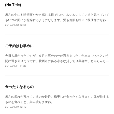
(No Title)
暑さの中にも時折爽やかさ感じる日でした。ムシムシしていると思っていて
もいつの間にか乾燥するようになります。髪もお肌も徐々に秋仕様にせね…
2019.09.12 12:55
ご予約はお早めに
今日も暑かったですが、９月も三分の一が過ぎました。年末まであっという
間に過ぎ去りそうです。愛西市にある小さな貸し切り美容室、じゃらんじ…
2019.09.11 11:28
食べたくなるもの
暑さの疲れが残っているのか最近、梅干しが食べたくなります。体が欲する
ものを食べると、染み渡りますね。
2019.09.10 12:12