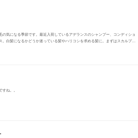
毛の気になる季節です。最近入荷しているアデランスのシャンプー、コンディショ
ス。白髪になるかどうか迷っている髪やハリコシを求める髪に。まずはスカルプ…
ですね。。
ー