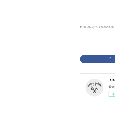
取扱い商品
(
37
)
banana
(
890
)
jal
愛西