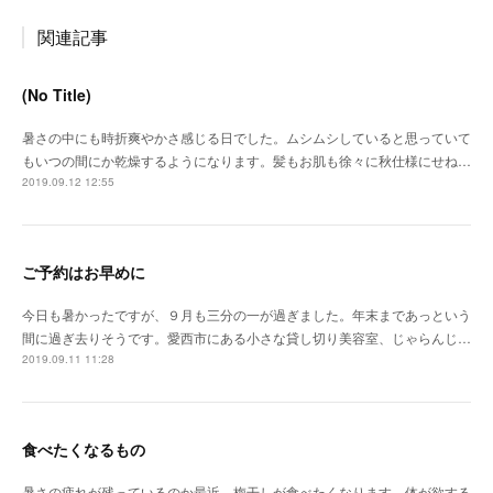
関連記事
(No Title)
暑さの中にも時折爽やかさ感じる日でした。ムシムシしていると思っていて
もいつの間にか乾燥するようになります。髪もお肌も徐々に秋仕様にせね…
2019.09.12 12:55
ご予約はお早めに
今日も暑かったですが、９月も三分の一が過ぎました。年末まであっという
間に過ぎ去りそうです。愛西市にある小さな貸し切り美容室、じゃらんじ…
2019.09.11 11:28
食べたくなるもの
暑さの疲れが残っているのか最近、梅干しが食べたくなります。体が欲する