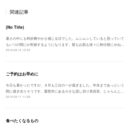
関連記事
(No Title)
暑さの中にも時折爽やかさ感じる日でした。ムシムシしていると思っていて
もいつの間にか乾燥するようになります。髪もお肌も徐々に秋仕様にせね…
2019.09.12 12:55
ご予約はお早めに
今日も暑かったですが、９月も三分の一が過ぎました。年末まであっという
間に過ぎ去りそうです。愛西市にある小さな貸し切り美容室、じゃらんじ…
2019.09.11 11:28
食べたくなるもの