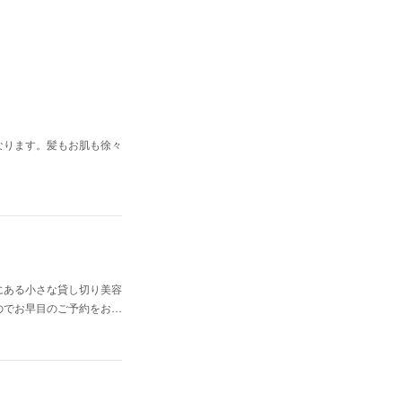
なります。髪もお肌も徐々
にある小さな貸し切り美容
のでお早目のご予約をお…