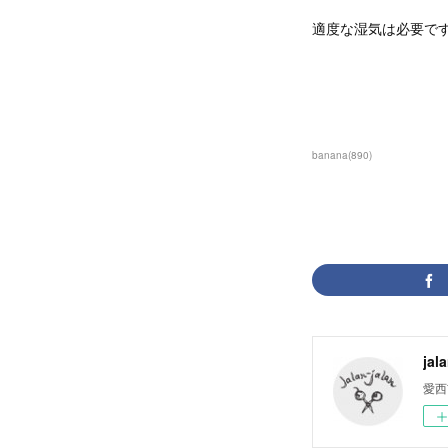
適度な湿気は必要で
banana
(
890
)
jal
愛西