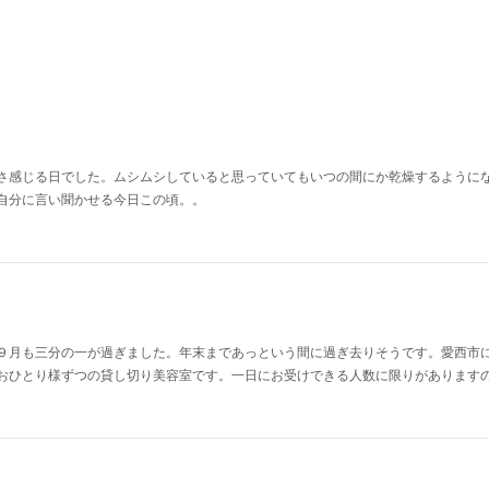
さ感じる日でした。ムシムシしていると思っていてもいつの間にか乾燥するように
自分に言い聞かせる今日この頃。。
９月も三分の一が過ぎました。年末まであっという間に過ぎ去りそうです。愛西市
おひとり様ずつの貸し切り美容室です。一日にお受けできる人数に限りがあります