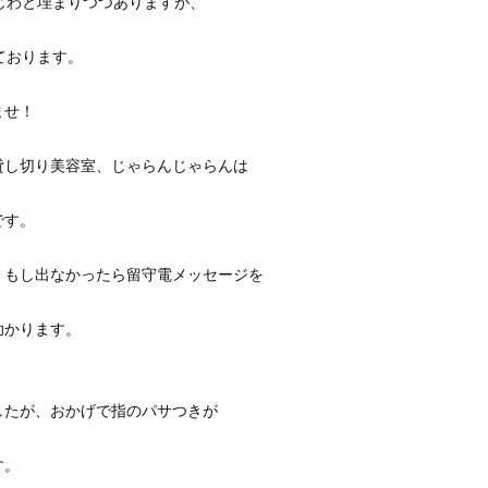
じわと埋まりつつありますが、
ております。
ませ！
貸し切り美容室、じゃらんじゃらんは
です。
、もし出なかったら留守電メッセージを
助かります。
したが、おかげで指のパサつきが
す。