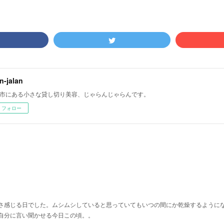
an-jalan
市にある小さな貸し切り美容、じゃらんじゃらんです。
フォロー
さ感じる日でした。ムシムシしていると思っていてもいつの間にか乾燥するように
自分に言い聞かせる今日この頃。。