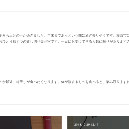
９月も三分の一が過ぎました。年末まであっという間に過ぎ去りそうです。愛西市
おひとり様ずつの貸し切り美容室です。一日にお受けできる人数に限りがあります
のか最近、梅干しが食べたくなります。体が欲するものを食べると、染み渡ります
2018.10.29 12:17