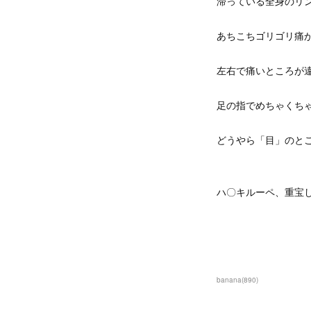
滞っている全身のリ
あちこちゴリゴリ痛
左右で痛いところが
足の指でめちゃくち
どうやら「目」のと
ハ〇キルーペ、重宝
banana
(
890
)