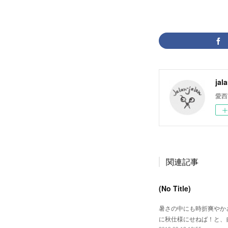
jal
愛西
関連記事
(No Title)
暑さの中にも時折爽やか
に秋仕様にせねば！と、