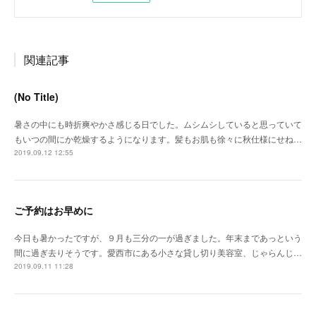
関連記事
(No Title)
暑さの中にも時折爽やかさ感じる日でした。ムシムシしていると思っていて
もいつの間にか乾燥するようになります。髪もお肌も徐々に秋仕様にせね…
2019.09.12 12:55
ご予約はお早めに
今日も暑かったですが、９月も三分の一が過ぎました。年末まであっという
間に過ぎ去りそうです。愛西市にある小さな貸し切り美容室、じゃらんじ…
2019.09.11 11:28