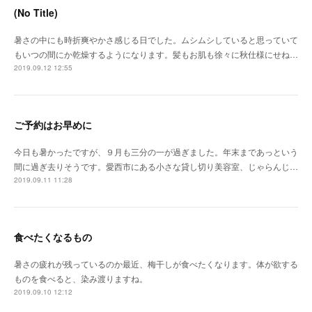
(No Title)
暑さの中にも時折爽やかさ感じる日でした。ムシムシしていると思っていて
もいつの間にか乾燥するようになります。髪もお肌も徐々に秋仕様にせね…
2019.09.12 12:55
ご予約はお早めに
今日も暑かったですが、９月も三分の一が過ぎました。年末まであっという
間に過ぎ去りそうです。愛西市にある小さな貸し切り美容室、じゃらんじ…
2019.09.11 11:28
食べたくなるもの
暑さの疲れが残っているのか最近、梅干しが食べたくなります。体が欲する
ものを食べると、染み渡りますね。
2019.09.10 12:12