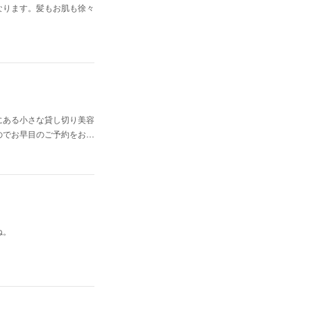
なります。髪もお肌も徐々
にある小さな貸し切り美容
のでお早目のご予約をお…
ね。