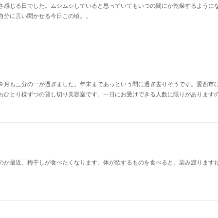
さ感じる日でした。ムシムシしていると思っていてもいつの間にか乾燥するように
自分に言い聞かせる今日この頃。。
９月も三分の一が過ぎました。年末まであっという間に過ぎ去りそうです。愛西市
おひとり様ずつの貸し切り美容室です。一日にお受けできる人数に限りがあります
のか最近、梅干しが食べたくなります。体が欲するものを食べると、染み渡ります