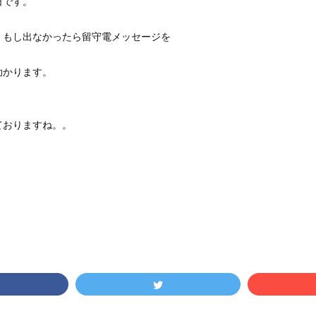
日です。
、もし出なかったら留守電メッセージを
助かります。
ておりますね。。