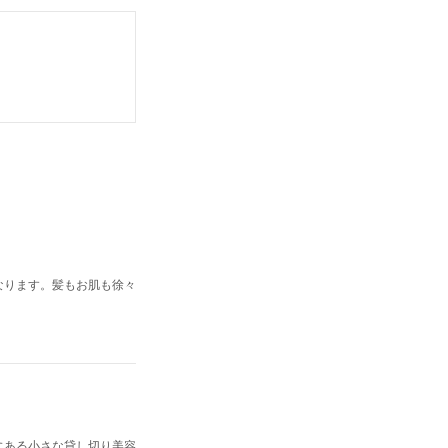
なります。髪もお肌も徐々
にある小さな貸し切り美容