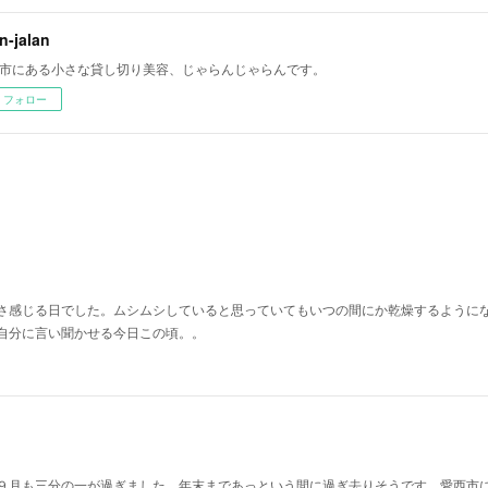
an-jalan
市にある小さな貸し切り美容、じゃらんじゃらんです。
フォロー
さ感じる日でした。ムシムシしていると思っていてもいつの間にか乾燥するように
自分に言い聞かせる今日この頃。。
９月も三分の一が過ぎました。年末まであっという間に過ぎ去りそうです。愛西市