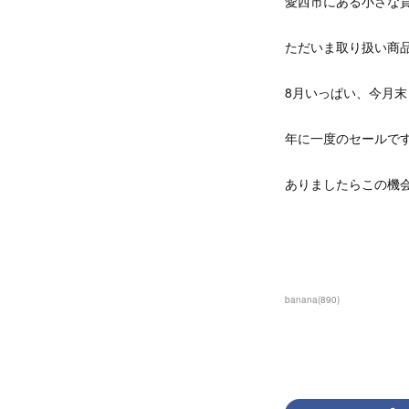
愛西市にある小さな
ただいま取り扱い商
8月いっぱい、今月末
年に一度のセールで
ありましたらこの機
banana
(
890
)