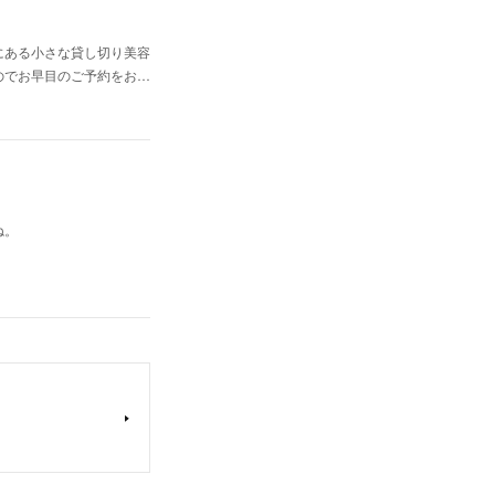
にある小さな貸し切り美容
のでお早目のご予約をお…
ね。