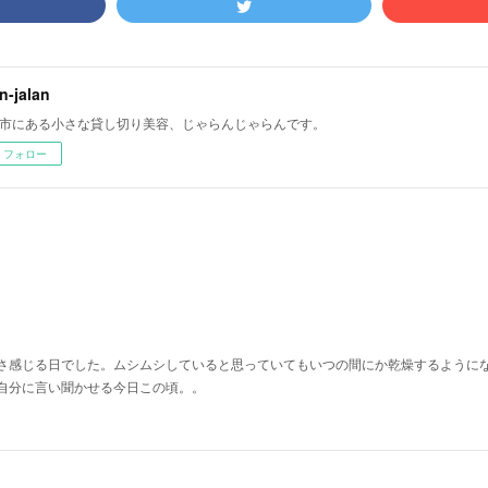
an-jalan
市にある小さな貸し切り美容、じゃらんじゃらんです。
フォロー
さ感じる日でした。ムシムシしていると思っていてもいつの間にか乾燥するように
自分に言い聞かせる今日この頃。。