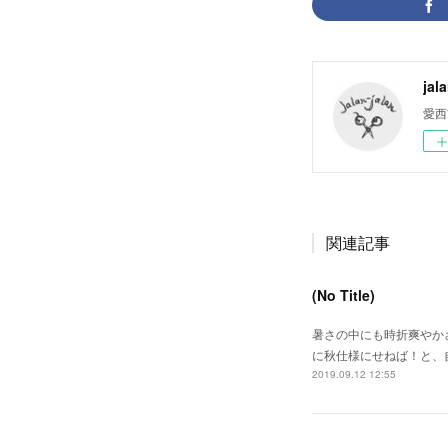
jal
愛西
関連記事
(No Title)
暑さの中にも時折爽やか
に秋仕様にせねば！と、
2019.09.12 12:55